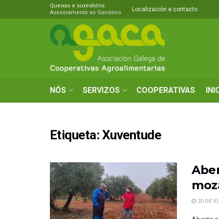
Queixas e suxestións.
Localización e contacto
Asesoramento ao Gandeiro
NÓS
SERVIZOS
COOPERATIVAS
INI
Etiqueta:
Xuventude
Aber
moz
20 DE X