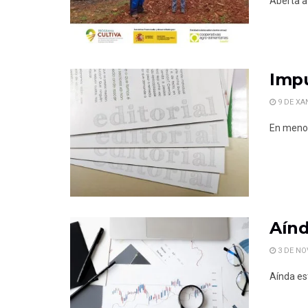
Aberta a
Impu
9 DE XA
En menos
Aínd
3 DE NO
Aínda es