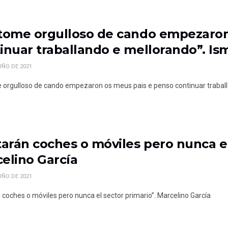
tome orgulloso de cando empezaron
inuar traballando e mellorando”. Is
UÑO DE 2021
 orgulloso de cando empezaron os meus pais e penso continuar traball
tarán coches o móviles pero nunca el
elino García
UÑO DE 2021
n coches o móviles pero nunca el sector primario”. Marcelino García