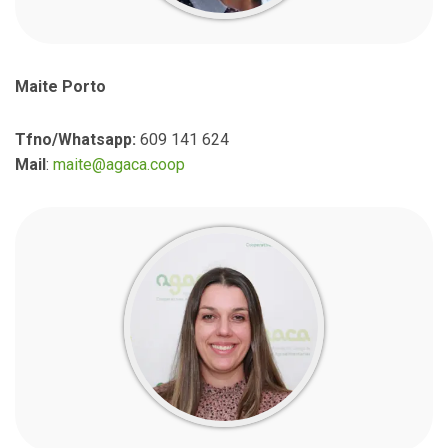
Maite Porto
Tfno/Whatsapp:
609 141 624
Mail
:
maite@agaca.coop