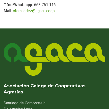
Tfno/Whatsapp:
663 761 116
Mail
:
cfernandez@agaca.coop
Asociación Galega de Cooperativas
Agrarias
Santiago
de Compostela