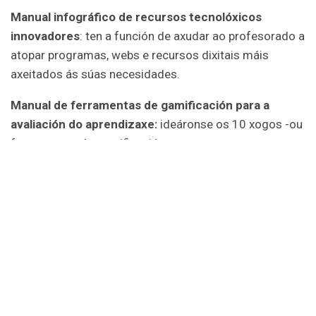
Manual infográfico de recursos tecnolóxicos
innovadores
: ten a función de axudar ao profesorado a
atopar programas, webs e recursos dixitais máis
axeitados ás súas necesidades.
Manual de ferramentas de gamificación para a
avaliación do aprendizaxe:
ideáronse os 10 xogos -ou
ferramentas de gamificación.
10 vídeos didácticos
curtos, tamén destinados a
facilitar a aprendizaxe.
A App My Coop
é un aplicativo para
teléfonos móbiles e tablets no que se poden non só
seguir o temario completo das 10 unidades didácticas