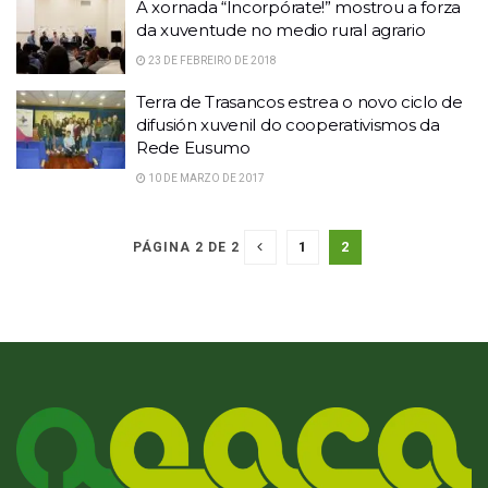
A xornada “Incorpórate!” mostrou a forza
da xuventude no medio rural agrario
23 DE FEBREIRO DE 2018
Terra de Trasancos estrea o novo ciclo de
difusión xuvenil do cooperativismos da
Rede Eusumo
10 DE MARZO DE 2017
1
2
PÁGINA 2 DE 2