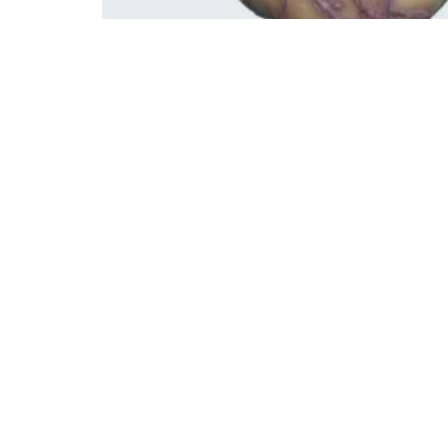
A Asociación Agrarista Círc
Medio Rural e a Concellería
informativa sobre a recent
A bisbarra de Ferrolterra é unha
da pataca. Unha praga que nos pr
casas temos horta e botamos patac
Aínda que a situación da praga n
de resolucións, acordos, noticias