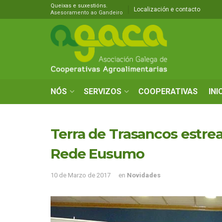
Queixas e suxestións.
Localización e contacto
Asesoramento ao Gandeiro
NÓS
SERVIZOS
COOPERATIVAS
INI
Terra de Trasancos estrea
Rede Eusumo
10 de Marzo de 2017
en
Novidades