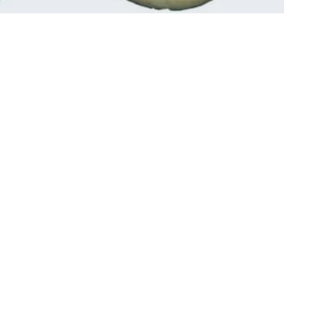
NOTA DE PRENSA: Asoc. Agrarista Círculo Gacela
ulo Gacela, coa colaboración da Consellería de
 de Cultura de Ferrol, organiza unha charla
e problemática da pataca.
 das máis afectadas pola praga da couza guatemalteca
eocupa a todos e todas xa que na meirande parte das
as para nós e incluso para repartir coa familia.
on é nova, nos últimos días asistimos a unha manchea
 e declaracións que xeran desinformación e