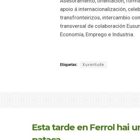
Asesoramento, orientación, forma
apoio á internacionalización, cele
transfronteirizos, intercambio co
transversal de colaboración Eusu
Economía, Emprego e Industria.
Etiquetas:
Xuventude
Esta tarde en Ferrol hai 
pataca