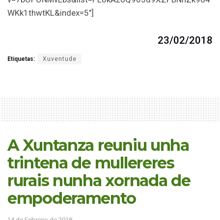
WKk1thwtKL&index=5″]
23/02/2018
Etiquetas:
Xuventude
A Xuntanza reuniu unha
trintena de mullereres
rurais nunha xornada de
empoderamento
14 de Febreiro de 2018