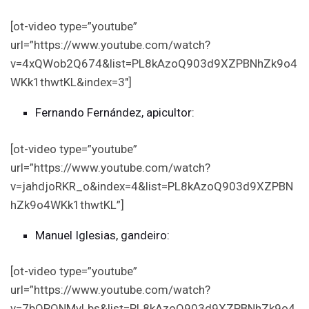
[ot-video type=”youtube”
url=”https://www.youtube.com/watch?
v=4xQWob2Q674&list=PL8kAzoQ903d9XZPBNhZk9o4
WKk1thwtKL&index=3″]
Fernando Fernández, apicultor:
[ot-video type=”youtube”
url=”https://www.youtube.com/watch?
v=jahdjoRKR_o&index=4&list=PL8kAzoQ903d9XZPBN
hZk9o4WKk1thwtKL”]
Manuel Iglesias, gandeiro:
[ot-video type=”youtube”
url=”https://www.youtube.com/watch?
v=7bOPONMvLbs&list=PL8kAzoQ903d9XZPBNhZk9o4