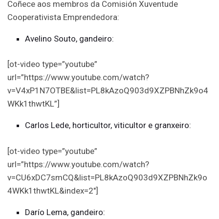
Coñece aos membros da Comisión Xuventude
Cooperativista Emprendedora:
Avelino Souto, gandeiro:
[ot-video type=”youtube”
url=”https://www.youtube.com/watch?
v=V4xP1N7OTBE&list=PL8kAzoQ903d9XZPBNhZk9o4
WKk1thwtKL”]
Carlos Lede, horticultor, viticultor e granxeiro:
[ot-video type=”youtube”
url=”https://www.youtube.com/watch?
v=CU6xDC7smCQ&list=PL8kAzoQ903d9XZPBNhZk9o
4WKk1thwtKL&index=2″]
Darío Lema, gandeiro: