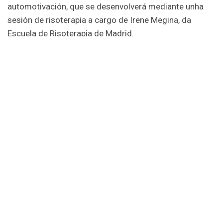
automotivación, que se desenvolverá mediante unha
sesión de risoterapia a cargo de Irene Megina, da
Escuela de Risoterapia de Madrid.
AGACA organiza esta actividade, que se enmarca na
programación 2021 da Rede Eusumo. A Rede Eusumo
é unha rede de colaboración impulsada pola Xunta de
Galicia para o fomento do cooperativismo e a
economía social, que conta con financiamento do
Ministerio de Traballo e Economía Social.
Descargar
programa completo aquí
.