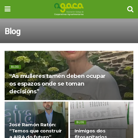
Blog
BLOG
“As mulleres tamén deben ocupar
os espazos onde se toman
decisións”
BLOG
José Ramón Ratón:
“Temos que construír
Inimigos dos
a AIRA do futuro”
fitosanitarios