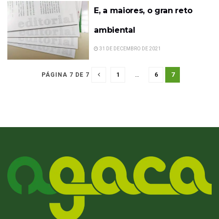
E, a maiores, o gran reto
ambiental
31 DE DECEMBRO DE 2021
1
…
6
7
PÁGINA 7 DE 7