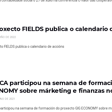
 contabilidade social o 27 de xullo na conferencia O valor das cooperat
oxecto FIELDS publica o calendario 
UÑO DE 2022
to FIELDS publica o calendario de accións
A participou na semana de formaci
OMY sobre márketing e finanzas no
AIO DE 2021
rticipou na semana de formación do proxecto GIG ECONOMY sobre márk