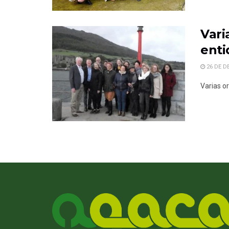
Vari
enti
26 DE D
Varias o