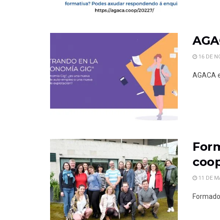
AGAC
16 DE N
AGACA e 
Form
coop
11 DE M
Formador