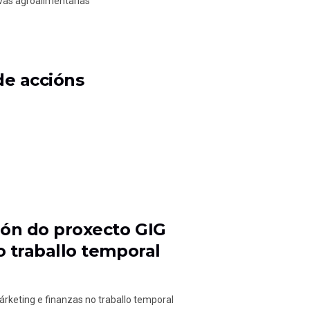
ivas agroalimentarias
de accións
ón do proxecto GIG
 traballo temporal
eting e finanzas no traballo temporal