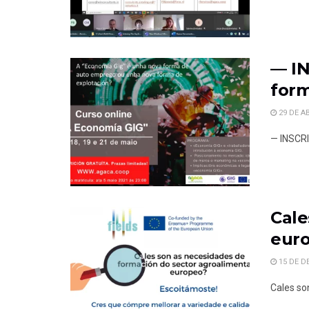
— IN
form
29 DE AB
— INSCRI
Cale
eur
15 DE D
Cales so