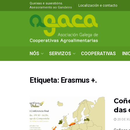
Queixas e suxestións.
Localización e contacto
Asesoramento ao Gandeiro
NÓS
SERVIZOS
COOPERATIVAS
INI
Etiqueta:
Erasmus +.
Coñe
das 
20 DE X