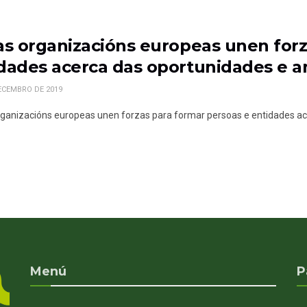
as organizacións europeas unen forz
dades acerca das oportunidades e 
ECEMBRO DE 2019
rganizacións europeas unen forzas para formar persoas e entidades a
Menú
P