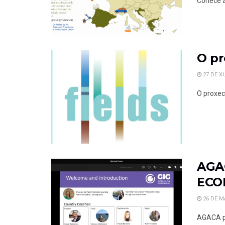
Coñece a
O pr
27 DE X
O proxec
AGAC
ECON
26 DE M
AGACA pa