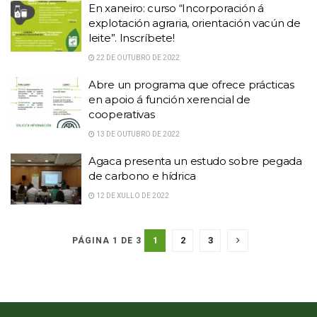
En xaneiro: curso “Incorporación á
explotación agraria, orientación vacún de
leite”. Inscríbete!
22 DE OUTUBRO DE 2022
Abre un programa que ofrece prácticas
en apoio á función xerencial de
cooperativas
13 DE OUTUBRO DE 2022
Agaca presenta un estudo sobre pegada
de carbono e hídrica
12 DE XULLO DE 2022
1
2
3
PÁGINA 1 DE 3