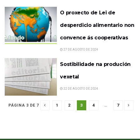
O proxecto de Lei de
desperdicio alimentario non
convence ás cooperativas
27 DE AGOSTO DE 2024
Sostibilidade na produción
vexetal
22 DE AGOSTO DE 2024
1
2
3
4
…
7
PÁGINA 3 DE 7