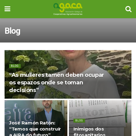
Blog
BLOG
“As mulleres tamén deben ocupar
os espazos onde se toman
decisións”
BLOG
José Ramón Ratón:
“Temos que construír
Inimigos dos
a AIRA do futuro”
fitosanitarios