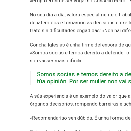
«Propuxéronme ser vogal no Consello Reitor e
No seu día a día, valora especialmente o trab
debatémolos e tomamos as decisións entre tod
trato nin dificultades engadidas: «Non hai dif
Concha Iglesias é unha firme defensora de qu
«Somos socias e temos dereito a defender o n
non vai ser máis difícil».
Somos socias e temos dereito a de
túa opinión. Por ser muller non vai s
A súa experiencia é un exemplo do valor que 
órganos decisorios, rompendo barreiras e ac
«Recomendaríao sen dúbida. É unha forma de im