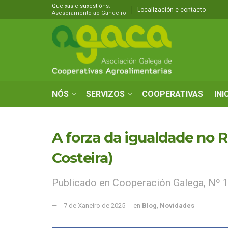
Queixas e suxestións.
Localización e contacto
Asesoramento ao Gandeiro
NÓS
SERVIZOS
COOPERATIVAS
INI
A forza da igualdade no R
Costeira)
Publicado en Cooperación Galega, Nº 
7 de Xaneiro de 2025
en
Blog
,
Novidades