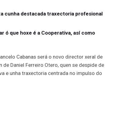
ta cunha destacada traxectoria profesional
ar ó que hoxe é a Cooperativa, así como
ncelo Cabanas será o novo director xeral de
ón de Daniel Ferreiro Otero, quen se despide de
a e unha traxectoria centrada no impulso do
xectoria profesional tanto a nivel nacional
s de experiencia na dirección e
os globais e en distintos sectores. “AIRA é
ribuír a seguir facendo que esta Cooperativa
 a carón dos 3.000 socios que a integran”,