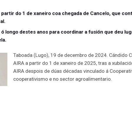
a partir do 1 de xaneiro coa chegada de Cancelo, que con
al.
 ó longo destes anos para coordinar a fusión que deu lug
la.
Taboada (Lugo), 19 de decembro de 2024. Cándido Ca
AIRA a partir do 1 de xaneiro de 2025, tras a xubilaci
AIRA despois de dúas décadas vinculado á Cooperativ
cooperativismo e no sector agroalimentario.
Cándido Cancelo chega a AIRA tras unha destacada tra
como internacional. Cancelo conta con máis de 20 ano
desenvolvemento de proxectos estratéxicos en mercad
un referente no sector agroalimentario e agardo cont
sexa un motor do agro galego, ó tempo que se mantén