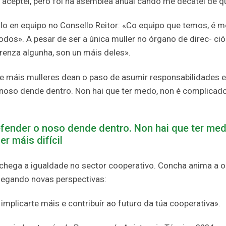
 aceptei, pero foi na asemblea anual cando me decatei de qu
allo en equipo no Consello Reitor: «Co equipo que temos, é m
os». A pesar de ser a única muller no órgano de direc- ció
erenza algunha, son un máis deles».
e máis mulleres dean o paso de asumir responsabilidades e
oso dende dentro. Non hai que ter medo, non é complicado. 
fender o noso dende dentro. Non hai que ter medo
er máis difícil
achega a igualdade no sector cooperativo. Concha anima a o
hegando novas perspectivas:
plicarte máis e contribuír ao futuro da túa cooperativa».