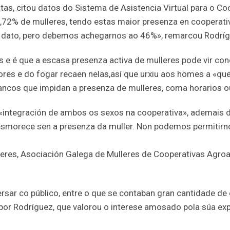
tas, citou datos do Sistema de Asistencia Virtual para o Co
31,72% de mulleres, tendo estas maior presenza en cooperat
 dato, pero debemos achegarnos ao 46%», remarcou Rodríg
s e é que a escasa presenza activa de mulleres pode vir con
ores e do fogar recaen nelas,así que urxiu aos homes a «q
rancos que impidan a presenza de mulleres, coma horarios o
a «integración de ambos os sexos na cooperativa», ademais
 esmorece sen a presenza da muller. Non podemos permitirn
eres, Asociación Galega de Mulleres de Cooperativas Agroa
ersar co público, entre o que se contaban gran cantidade de
por Rodríguez, que valorou o interese amosado pola súa exp