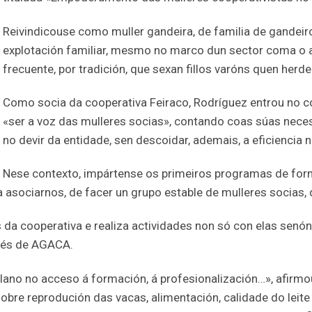
Reivindicouse como muller gandeira, de familia de gandei
explotación familiar, mesmo no marco dun sector coma o a
frecuente, por tradición, que sexan fillos varóns quen herd
Como socia da cooperativa Feiraco, Rodríguez entrou no c
«ser a voz das mulleres socias», contando coas súas necesi
no devir da entidade, sen descoidar, ademais, a eficiencia 
Nese contexto, impártense os primeiros programas de forma
sociarnos, de facer un grupo estable de mulleres socias, d
s da cooperativa e realiza actividades non só con elas sen
avés de AGACA.
lano no acceso á formación, á profesionalización…», afirm
bre reprodución das vacas, alimentación, calidade do leite