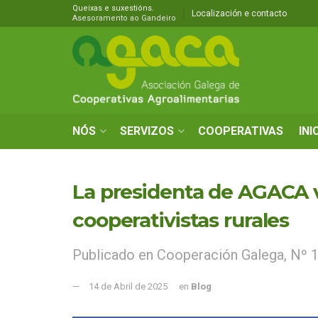
Queixas e suxestións.
Localización e contacto
Asesoramento ao Gandeiro
NÓS
SERVIZOS
COOPERATIVAS
INI
La presidenta de AGACA v
cooperativistas rurales
Publicado en Cooperación Galega, Nº 
14 de Abril de 2025
en
Blog