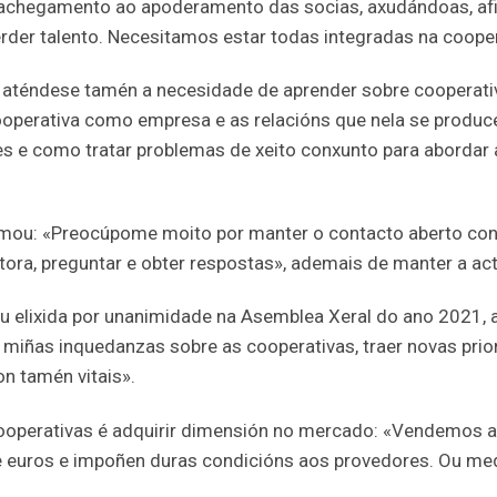
 achegamento ao apoderamento das socias, axudándoas, afir
perder talento. Necesitamos estar todas integradas na coop
aténdese tamén a necesidade de aprender sobre cooperativi
cooperativa como empresa e as relacións que nela se produc
des e como tratar problemas de xeito conxunto para abordar
mou: «Preocúpome moito por manter o contacto aberto con 
ora, preguntar e obter respostas», ademais de manter a act
elixida por unanimidade na Asemblea Xeral do ano 2021, af
s miñas inquedanzas sobre as cooperativas, traer novas pr
n tamén vitais».
ooperativas é adquirir dimensión no mercado: «Vendemos a
 de euros e impoñen duras condicións aos provedores. Ou 