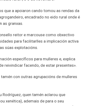
ros que a apoiaron cando tomou as rendas da
grogandeiro, encadrado no eido rural onde é
en as granxas.
onsello reitor e marcouse como obxectivo
dades para facilitarlles a implicación activa
nas súas explotacións.
ción específicos para mulleres e, explica
e reivindicar facendo, de estar presentes».
ón tamén con outras agrupacións de mulleres
ou Rodríguez, quen tamén aclarou que
 ou xenética), ademais de para o seu