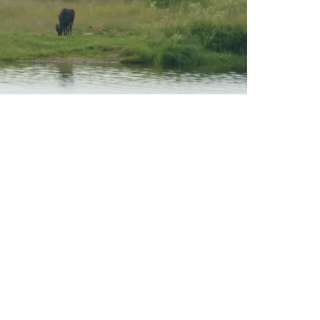
 en Twitter
va dirixida á súa redución, que establece