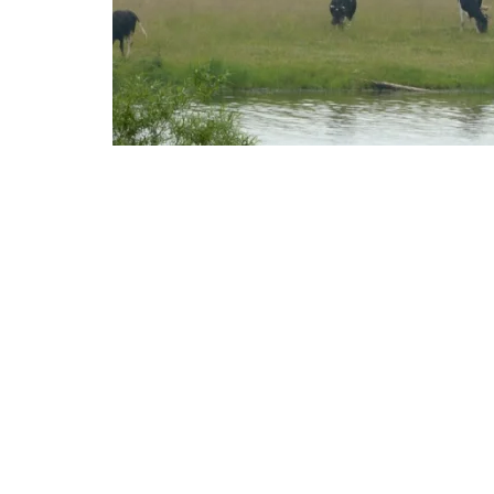
Compartir en Faceboo
A contaminación por nitratos é unha das pr