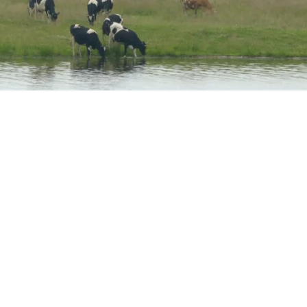
k
Compartir
eocupacións da Unión Europea; xa en 1991 emitiu normati