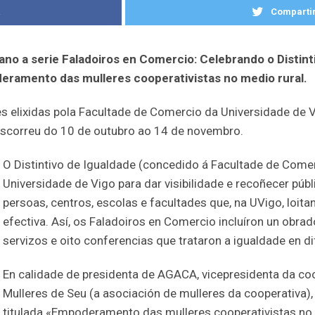
k
Compartir
ano a serie Faladoiros en Comercio: Celebrando o Distin
deramento das mulleres cooperativistas no medio rural.
 elixidas pola Facultade de Comercio da Universidade de Vi
anscorreu do 10 de outubro ao 14 de novembro.
O Distintivo de Igualdade (concedido á Facultade de Come
Universidade de Vigo para dar visibilidade e recoñecer púb
persoas, centros, escolas e facultades que, na UVigo, loit
efectiva. Así, os Faladoiros en Comercio incluíron un obra
servizos e oito conferencias que trataron a igualdade en d
En calidade de presidenta de AGACA, vicepresidenta da co
Mulleres de Seu (a asociación de mulleres da cooperativa)
titulada «Empoderamento das mulleres cooperativistas no 