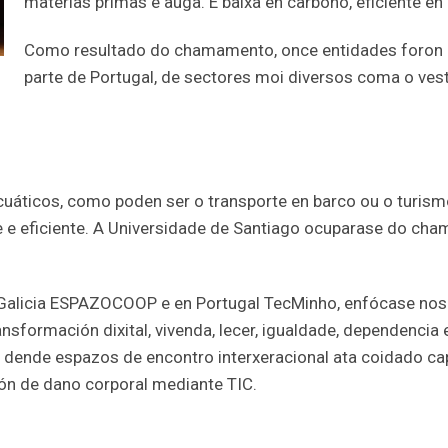
materias primas e auga. É baixa en carbono, eficiente en
Como resultado do chamamento, once entidades foron ex
parte de Portugal, de sectores moi diversos coma o vesti
uáticos, como poden ser o transporte en barco ou o turis
 e eficiente. A Universidade de Santiago ocuparase do cham
n Galicia ESPAZOCOOP e en Portugal TecMinho, enfócase nos
ansformación dixital, vivenda, lecer, igualdade, dependencia 
nde espazos de encontro interxeracional ata coidado cap
ión de dano corporal mediante TIC.