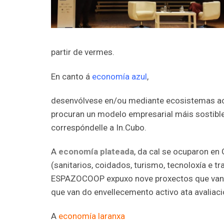
partir de vermes.
En canto á
economía azul
,
desenvólvese en/ou mediante ecosistemas ac
procuran un modelo empresarial máis sostible
correspóndelle a In.Cubo.
A
economía plateada
, da cal se ocuparon e
(sanitarios, coidados, turismo, tecnoloxía e tr
ESPAZOCOOP expuxo nove proxectos que van de
que van do envellecemento activo ata avaliac
A
economía laranxa