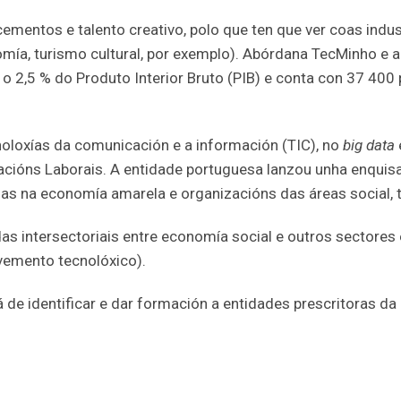
cementos e talento creativo, polo que ten que ver coas indust
omía, turismo cultural, por exemplo). Abórdana TecMinho e 
 o 2,5 % do Produto Interior Bruto (PIB) e conta con 37 400
oloxías da comunicación e a información (TIC), no
big data
lacións Laborais. A entidade portuguesa lanzou unha enquis
s na economía amarela e organizacións das áreas social, te
as intersectoriais entre economía social e outros sectores
vemento tecnolóxico).
 de identificar e dar formación a entidades prescritoras d