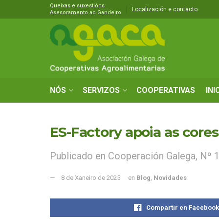
Queixas e suxestións.
Localización e contacto
Asesoramento ao Gandeiro
NÓS
SERVIZOS
COOPERATIVAS
INI
ES-Factory apoia as core
Publicado en Cooperación Galega, Nº 
8 de Xaneiro de 2025
en
Blog
,
Novidades
Compartir en Faceboo