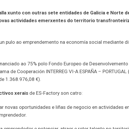
la xunto con outras sete entidades de Galicia e Norte de
vas actividades emerxentes do territorio transfronteiri
un pulo ao emprendemento na economía social mediante dife
inanciado ao 75% polo Fondo Europeo de Desenvolvemento 
rama de Cooperación INTERREG VI-A ESPAÑA – PORTUGAL (
de 1.368.976,08 €).
tivos xerais
de ES-Factory son catro:
ar novas oportunidades e liñas de negocio en actividades e
emprendedor.
emprendedor e potenciar, atraer e reter talento no territori