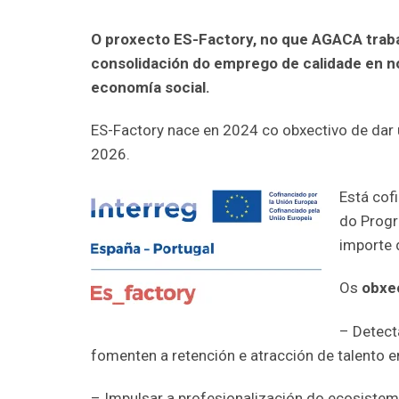
O proxecto ES-Factory, no que AGACA trabal
consolidación do emprego de calidade en no
economía social.
ES-Factory nace en 2024 co obxectivo de dar 
2026.
Está cof
do Prog
importe 
Os
obxec
– Detect
fomenten a retención e atracción de talento 
– Impulsar a profesionalización do ecosistema 