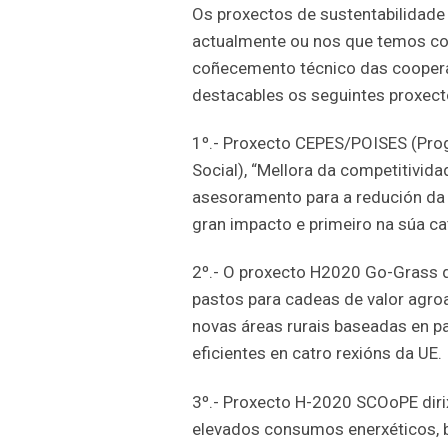
Os proxectos de sustentabilidade
actualmente ou nos que temos col
coñecemento técnico das cooperat
destacables os seguintes proxect
1º.- Proxecto CEPES/POISES (Prog
Social), “Mellora da competitivid
asesoramento para a redución da 
gran impacto e primeiro na súa ca
2º.- O proxecto H2020 Go-Grass 
pastos para cadeas de valor agroal
novas áreas rurais baseadas en p
eficientes en catro rexións da UE.
3º.- Proxecto H-2020 SCOoPE dirix
elevados consumos enerxéticos, 