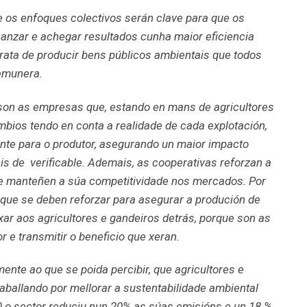
e os enfoques colectivos serán clave para que os
canzar e achegar resultados cunha maior eficiencia
rata de producir bens públicos ambientais que todos
emunera.
son as empresas que, estando en mans de agricultores
mbios tendo en conta a realidade de cada explotación,
nte para o produtor, asegurando un maior impacto
s de verificable. Ademais, as cooperativas reforzan a
 e manteñen a súa competitividade nos mercados. Por
 que se deben reforzar para asegurar a produción de
ar aos agricultores e gandeiros detrás, porque son as
 e transmitir o beneficio que xeran.
ente ao que se poida percibir, que agricultores e
aballando por mellorar a sustentabilidade ambiental
 o sector reduciu nun 20% as súas emisións e un 18 %