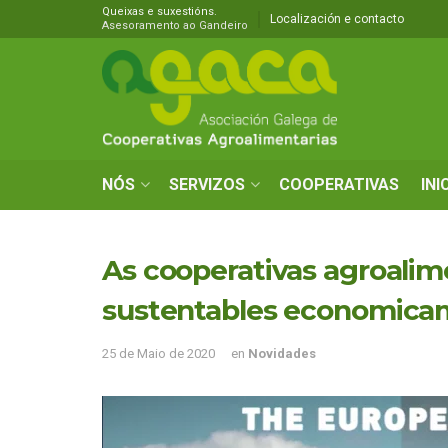
Queixas e suxestións.
Localización e contacto
Asesoramento ao Gandeiro
NÓS
SERVIZOS
COOPERATIVAS
INI
As cooperativas agroalim
sustentables economica
25 de Maio de 2020
en
Novidades