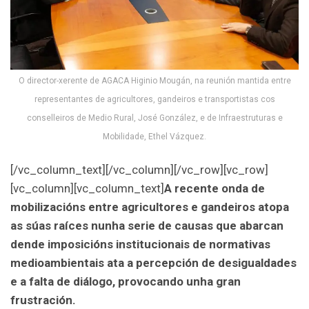
O director-xerente de AGACA Higinio Mougán, na reunión mantida entre
representantes de agricultores, gandeiros e transportistas cos
conselleiros de Medio Rural, José González, e de Infraestruturas e
Mobilidade, Ethel Vázquez.
[/vc_column_text][/vc_column][/vc_row][vc_row]
[vc_column][vc_column_text]
A recente onda de
mobilizacións entre agricultores e gandeiros atopa
as súas raíces nunha serie de causas que abarcan
dende imposicións institucionais de normativas
medioambientais ata a percepción de desigualdades
e a falta de diálogo, provocando unha gran
frustración.