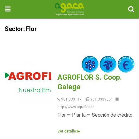
Sector: Flor
AGROFLOR S. Coop.
Galega
981 333117
981 333985
http://www.agroflor.es
Flor — Planta — Sección de crédito
Ver detalles
▸