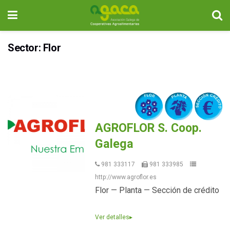
Sector: Flor
AGROFLOR S. Coop.
Galega
981 333117
981 333985
http://www.agroflor.es
Flor — Planta — Sección de crédito
Ver detalles
▸