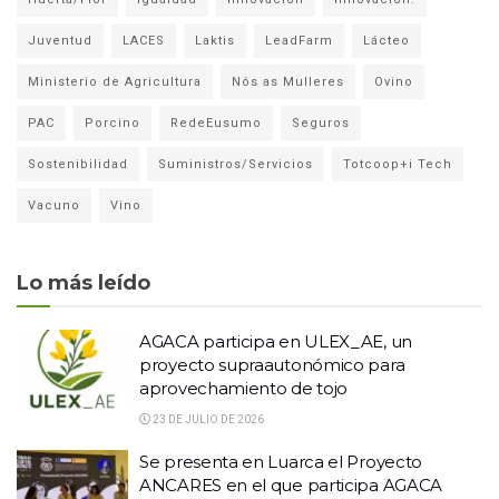
Juventud
LACES
Laktis
LeadFarm
Lácteo
Ministerio de Agricultura
Nós as Mulleres
Ovino
PAC
Porcino
RedeEusumo
Seguros
Sostenibilidad
Suministros/Servicios
Totcoop+i Tech
Vacuno
Vino
Lo más leído
AGACA participa en ULEX_AE, un
proyecto supraautonómico para
aprovechamiento de tojo
23 DE JULIO DE 2026
Se presenta en Luarca el Proyecto
ANCARES en el que participa AGACA