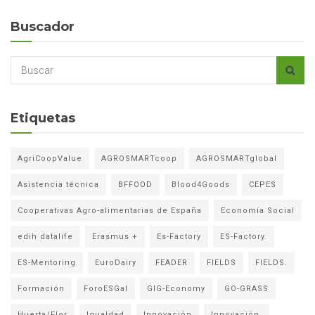
Buscador
Etiquetas
AgriCoopValue
AGROSMARTcoop
AGROSMARTglobal
Asistencia técnica
BFFOOD
Blood4Goods
CEPES
Cooperativas Agro-alimentarias de España
Economía Social
edih datalife
Erasmus +
Es-Factory
ES-Factory.
ES-Mentoring
EuroDairy
FEADER
FIELDS
FIELDS.
Formación
ForoESGal
GIG-Economy
GO-GRASS
Huerta/Flor
Igualdad
Innovación
Innovación.