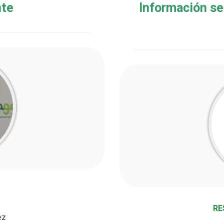
nte
Información se
RE
ez