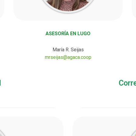
ASESORÍA EN LUGO
María R. Seijas
mrseijas@agaca.coop
d
Corr