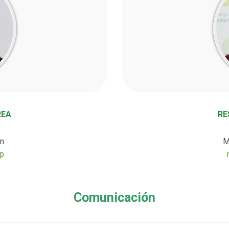
REA
RE
n
M
p
Comunicación