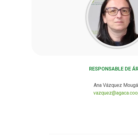
RESPONSABLE DE Á
Ana Vázquez Mougá
vazquez@agaca.coo