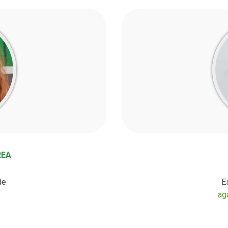
REA
de
E
ag