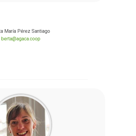
_
ta María Pérez Santiago
berta@agaca.coop