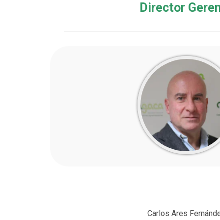
Director Gere
_
Carlos Ares Fernánd