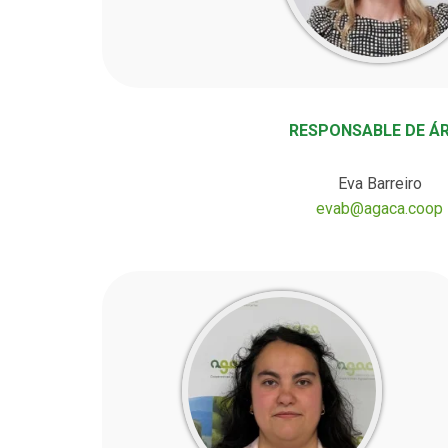
RESPONSABLE DE Á
Eva Barreiro
evab@agaca.coop