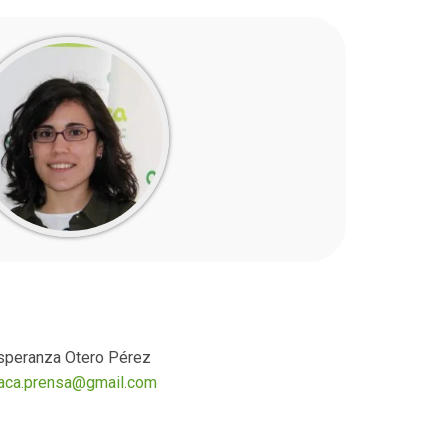
_
speranza Otero Pérez
aca.prensa@gmail.com