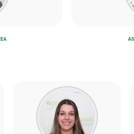
REA
AS