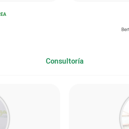
REA
Ber
Consultoría