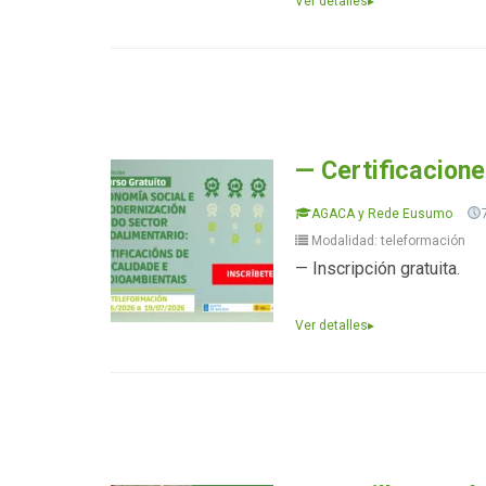
Ver detalles
▸
— Certificacione
AGACA y Rede Eusumo
Modalidad: teleformación
— Inscripción gratuita.
Ver detalles
▸