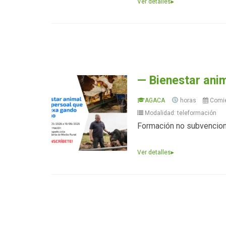
Ver detalles
▸
— Bienestar ani
AGACA
horas
Comi
Modalidad: teleformación
Formación no subvencio
Ver detalles
▸