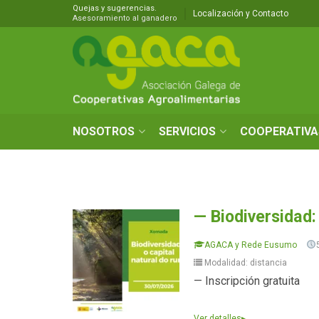
Quejas y sugerencias.
Localización y Contacto
Asesoramiento al ganadero
NOSOTROS
SERVICIOS
COOPERATIVA
— Biodiversidad: 
AGACA y Rede Eusumo
Modalidad: distancia
— Inscripción gratuita
Ver detalles
▸