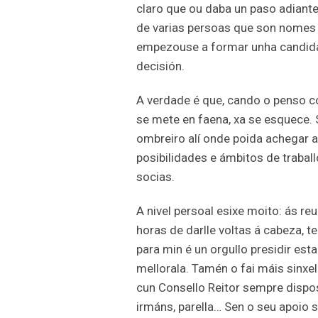
claro que ou daba un paso adiante
de varias persoas que son nomes 
empezouse a formar unha candidat
decisión.
A verdade é que, cando o penso co
se mete en faena, xa se esquece.
ombreiro alí onde poida achegar a
posibilidades e ámbitos de trabal
socias.
A nivel persoal esixe moito: ás r
horas de darlle voltas á cabeza, t
para min é un orgullo presidir est
mellorala. Tamén o fai máis sinxe
cun Consello Reitor sempre dispost
irmáns, parella… Sen o seu apoio s