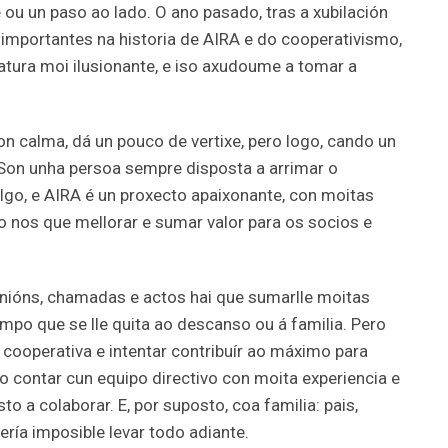
 ou un paso ao lado. O ano pasado, tras a xubilación
importantes na historia de AIRA e do cooperativismo,
ura moi ilusionante, e iso axudoume a tomar a
n calma, dá un pouco de vertixe, pero logo, cando un
 Son unha persoa sempre disposta a arrimar o
lgo, e AIRA é un proxecto apaixonante, con moitas
lo nos que mellorar e sumar valor para os socios e
eunións, chamadas e actos hai que sumarlle moitas
empo que se lle quita ao descanso ou á familia. Pero
a cooperativa e intentar contribuír ao máximo para
lo contar cun equipo directivo con moita experiencia e
o a colaborar. E, por suposto, coa familia: pais,
ería imposible levar todo adiante.