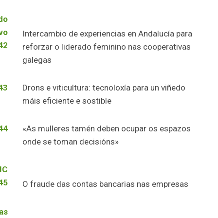
do
vo
Intercambio de experiencias en Andalucía para
42
reforzar o liderado feminino nas cooperativas
galegas
43
Drons e viticultura: tecnoloxía para un viñedo
máis eficiente e sostible
44
«As mulleres tamén deben ocupar os espazos
onde se toman decisións»
IC
45
O fraude das contas bancarias nas empresas
as