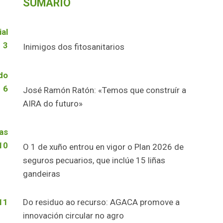
SUMARIO
ial
3
Inimigos dos fitosanitarios
do
6
José Ramón Ratón: «Temos que construír a
AIRA do futuro»
as
10
O 1 de xuño entrou en vigor o Plan 2026 de
seguros pecuarios, que inclúe 15 liñas
gandeiras
11
Do residuo ao recurso: AGACA promove a
innovación circular no agro