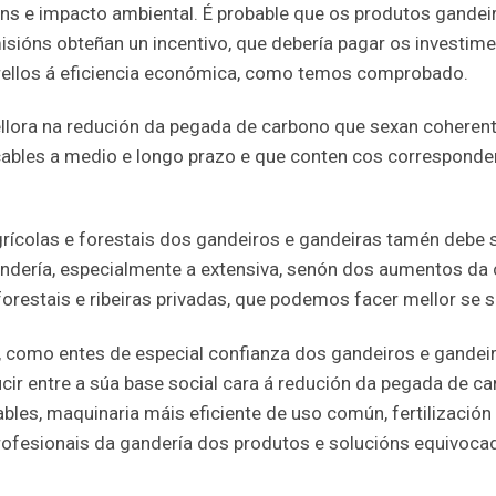
ns e impacto ambiental. É probable que os produtos gandei
isións obteñan un incentivo, que debería pagar os investime
arellos á eficiencia económica, como temos comprobado.
ellora na redución da pegada de carbono que sexan coherent
icables a medio e longo prazo e que conten cos correspond
agrícolas e forestais dos gandeiros e gandeiras tamén deb
gandería, especialmente a extensiva, senón dos aumentos da
forestais e ribeiras privadas, que podemos facer mellor s
 como entes de especial confianza dos gandeiros e gandeira
ucir entre a súa base social cara á redución da pegada de 
ables, maquinaria máis eficiente de uso común, fertilizació
profesionais da gandería dos produtos e solucións equivoca