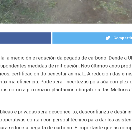
k
Compartir
: a medición e redución da pegada de carbono. Dende a UE 
spondentes medidas de mitigación. Nos últimos anos produ
óticos, certificación do benestar animal… A redución das em
 máxima eficiencia. Pode xerar incertezas pola súa complex
óns como a próxima implantación obrigatoria das Mellores 
licas e privadas xera desconcerto, desconfianza e desáni
ooperativas contan con persoal técnico para darlles asiste
 para reducir a pegada de carbono. É importante que as com