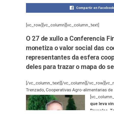
Compartir en Faceboo
[vc_row][vc_column][vc_column_text]
O 27 de xullo a Conferencia F
monetiza o valor social das co
representantes da esfera coop
deles para trazar o mapa do se
[/vc_column_text][/vc_column][/vc_row][vc_ro
Trenzado, Cooperativas Agro-alimentarias 
[vc_column_
que leva vi
Bruxelas. T