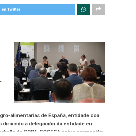
 en Twitter
.
Agro-alimentarias de España, entidade coa
 dirixindo a delegación da entidade en
e Traballo do COPA-COGECA sobre promoción