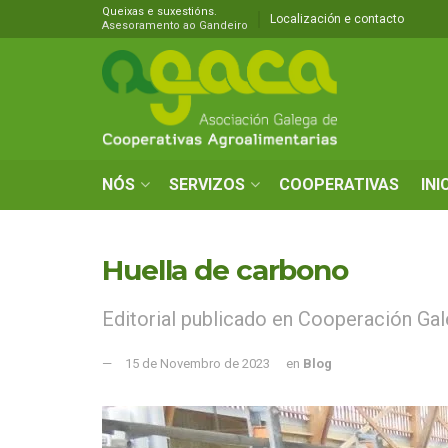
Queixas e suxestións.
Localización e contacto
Asesoramento ao Gandeiro
NÓS
SERVIZOS
COOPERATIVAS
INI
Huella de carbono
Editorial publicado en Cooperación Gal
15 de Novembro de 2023
en
Blog