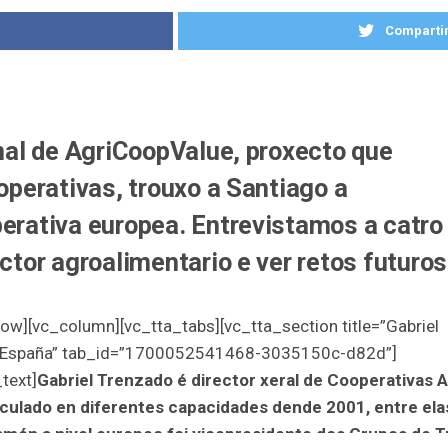
k
Compartir
inal de AgriCoopValue, proxecto que
operativas, trouxo a Santiago a
erativa europea. Entrevistamos a catro
ctor agroalimentario e ver retos futuros
w][vc_column][vc_tta_tabs][vc_tta_section title=”Gabriel
de España” tab_id=”1700052541468-3035150c-d82d”]
text]
Gabriel Trenzado é director xeral de Cooperativas 
nculado en diferentes capacidades dende 2001, entre elas
amén a nivel europeo foi vicepresidente dos Grupos d