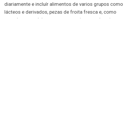
diariamente e incluír alimentos de varios grupos como
lácteos e derivados, pezas de froita fresca e, como
complemento delas, zumes naturais, e tamén evitar
produtos industriais que conteñan exceso de graxas e
azucres prexudiciais.
A modo de exemplo, o alumnado almorzou leite
enteiro, froita e pan con aceite.
Ademais,mediante un xogo en grupo aprenderon
proceso de transformación do leite, dende a granxa ata
os fogares, e a importancia do sector no medio rural
galego. Os escolares recibiron material didáctico para
inculcar, tamén no fogar, hábitos sans no almorzo.
Compromiso social
Durante este curso académico (2017/2018)
celebráronse xa 17 xornadas e repartíronse 800