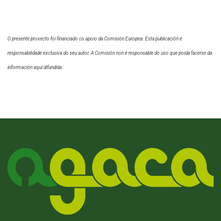
O presente proxecto foi financiado co apoio da Comisión Europea. Esta publicación é
responsabilidade exclusiva do seu autor. A Comisión non é responsable do uso que poida facerse da
información aquí difundida.