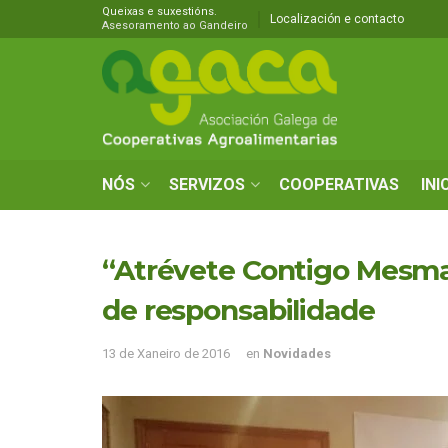
Queixas e suxestións.
Localización e contacto
Asesoramento ao Gandeiro
NÓS
SERVIZOS
COOPERATIVAS
INI
“Atrévete Contigo Mesma”
de responsabilidade
13 de Xaneiro de 2016
en
Novidades