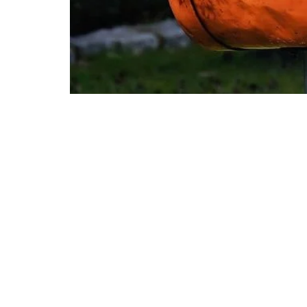
A oficina de Cooperativas A
decisión da cooperativa ho
anunciou que pagará unha 
produción. Recibirán 2 cént
comprendido entre o 1 de x
súa produción.
O volume de referencia será fix