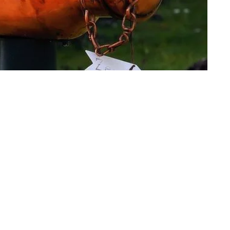
groalimentarias de Bruxelas informa sobre a
landesa Friesland Campina, que en decembro
prima aos produtores que non aumenten a
imos por quilo de leite se durante o período
aneiro e o 11 de febreiro manteñen ou reducen a
ado como media do 13 ao 27 de decembro. Os