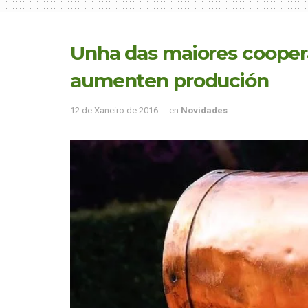
Unha das maiores coopera
aumenten produción
12 de Xaneiro de 2016
en
Novidades