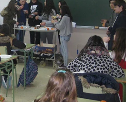
eiro da ESO do IES Luís Seoane (Pontevedra)
 “Almorz@ con Beizos Brancos”, que aconsella
on produtos naturais e mostra o proceso de