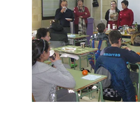
Corenta estudantes de prim
participaron na actividade
sobre almorzos saudables c