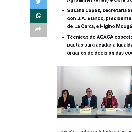
Susana López, secretaria xe
con J.A. Blanco, president
de La Caixa, e Higino Moug
Técnicas de AGACA especia
pautas para acadar a igual
órganos de decisión das co
decisión destas entidades e apre