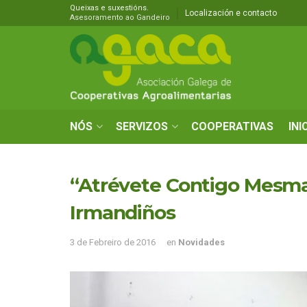
Queixas e suxestións.
Localización e contacto
Asesoramento ao Gandeiro
NÓS
SERVIZOS
COOPERATIVAS
INI
“Atrévete Contigo Mesma”
Irmandiños
3 de Febreiro de 2016
en
Novidades