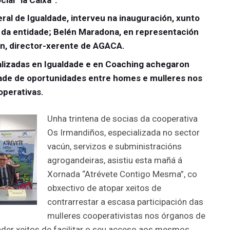
ral de Igualdade, interveu na inauguración, xunto
e da entidade; Belén Maradona, en representación
án, director-xerente de AGACA.
lizadas en Igualdade e en Coaching achegaron
dade de oportunidades entre homes e mulleres nos
operativas.
Unha trintena de socias da cooperativa
Os Irmandiños, especializada no sector
vacún, servizos e subministracións
agrogandeiras, asistiu esta mañá á
Xornada “Atrévete Contigo Mesma”, co
obxectivo de atopar xeitos de
contrarrestar a escasa participación das
mulleres cooperativistas nos órganos de
nder xeitos de facilitar o seu acceso aos mesmos.