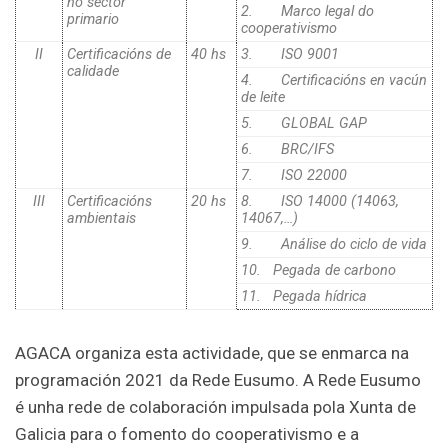
no sector
2.
Marco legal do
primario
cooperativismo
II
Certificacións de
40 hs
3.
ISO 9001
calidade
4.
Certificacións en vacún
de leite
5.
GLOBAL GAP
6. BRC/IFS
7. ISO 22000
III
Certificacións
20 hs
8. ISO 14000 (14063,
ambientais
14067,…)
9.
Análise do ciclo de vida
10.
Pegada de carbono
11. Pegada hídrica
AGACA organiza esta actividade, que se enmarca na
programación 2021 da Rede Eusumo. A Rede Eusumo
é unha rede de colaboración impulsada pola Xunta de
Galicia para o fomento do cooperativismo e a