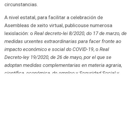
circunstancias.
A nivel estatal, para facilitar a celebración de
Asembleas de xeito virtual, publicouse numerosa
lexislación: o
Real decreto-lei 8/2020, do 17 de marzo, de
medidas urxentes extraordinarias para facer fronte ao
impacto económico e social do COVID-19
, o
Real
Decreto-ley 19/2020, de 26 de mayo, por el que se
adoptan medidas complementarias en materia agraria,
científica, económica, de empleo y Seguridad Social y
tributarias para paliar los efectos del COVID-19
, vixente
ata o 31/10/2020, así coma o
Real Decreto-ley 34/2020,
de 17 de noviembre, de medidas urgentes de apoyo a la
solvencia empresarial y al sector energético, y en
materia tributaria
.
Se ben estes textos serviron parcialmente o seu