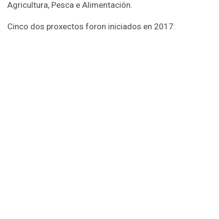
Agricultura, Pesca e Alimentación.
Cinco dos proxectos foron iniciados en 2017:
No marco de
”Pulo ao Sector da Castaña: dende
o souto ata a elaboración de produtos
novidosos con castaña”
analizouse o ciclo de
vida, a pegada de carbono e a pegada hídrica
asociados ao sector e creáronse novos produtos
para os cales se buscaron nichos de mercado e se
estudou a súa aceptación polo consumidor. —
Desenvolven o proxecto: AGACA e Centro
Tecnolóxico da Carne.
“
Novos sistemas de manexo e implantación dun
sistema de clasificación de canais de Porco
Celta”
ten por obxectivo a posta en
funcionamento dun novo sistema de manexo do