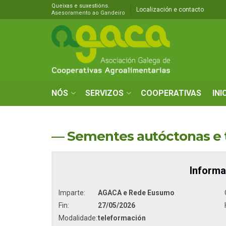
Queixas e suxestións.
Localización e contacto
Asesoramento ao Gandeiro
NÓS
SERVIZOS
COOPERATIVAS
INI
— Sementes autóctonas e tr
Informa
Imparte:
AGACA e Rede Eusumo
Fin:
27/05/2026
Modalidade:
teleformación