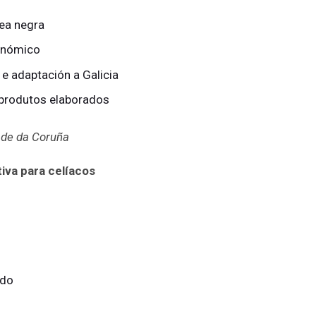
vea negra
ronómico
e adaptación a Galicia
 produtos elaborados
dade da Coruña
tiva para celíacos
udo