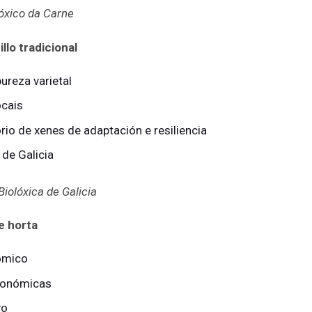
óxico da Carne
llo tradicional
ureza varietal
ocais
rio de xenes de adaptación e resiliencia
 de Galicia
iolóxica de Galicia
e horta
nómico
gronómicas
vo