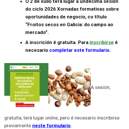
O 2 de xullo terá lugar a undécima sesión
do ciclo 2026 Xornadas formativas sobre
oportunidades de negocio, co título
“Froitos secos en Galicia: do campo ao
mercado”.
A inscrición é gratuita.
Para
inscribirse
é
necesario
completar este formulario
.
A sesión,
gratuíta, terá lugar
online
, pero é necesario inscribirse
previamente
neste formulario
.