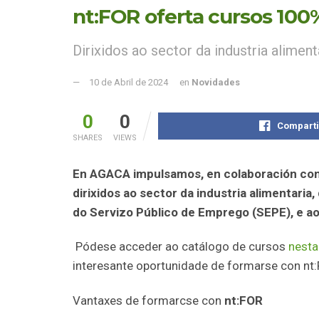
nt:FOR oferta cursos 100%
Dirixidos ao sector da industria aliment
10 de Abril de 2024
en
Novidades
0
0
Comparti
SHARES
VIEWS
En AGACA impulsamos, en colaboración con
dirixidos ao sector da industria alimentari
do Servizo Público de Emprego (SEPE), e a
Pódese acceder ao catálogo de cursos
nesta
interesante oportunidade de formarse con nt:
Vantaxes de formarcse con
nt:FOR