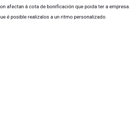
 non afectan á cota de bonificación que poida ter a empresa.
que é posible realizalos a un ritmo personalizado.
 ao longo da formación.
amento
ao final.
IA ALIMENTARIA
preséntannos unha relación ampla de curs
tendencias. Foron deseñados co obxectivo de mellorar a se
 alimentos e a adoptar as medidas necesarias para previla
iente.
 rastrexabilidade na industria alimentaria.
A formación nes
texer a saúde dos consumidores, reforzando a súa confianz
 coñecementos sobre xestión e implantación de sistemas d
aria.