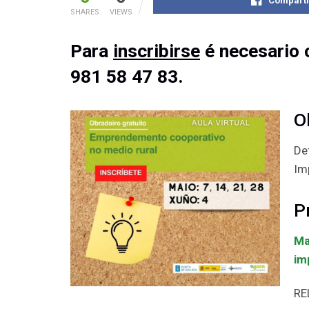
Comparti
SHARES
VIEWS
Para
inscribirse
é necesario
981 58 47 83.
O
De
Im
P
Ma
im
RE