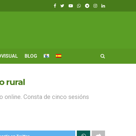
OVISUAL
BLOG
 rural
 online. Consta de cinco sesións