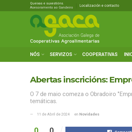
Queixas e suxestións.
Localización e contacto
Asesoramento ao Gandeiro
NÓS
SERVIZOS
COOPERATIVAS
INI
Abertas inscricións: Emp
O 7 de maio comeza o Obradoiro "Empr
temáticas.
11 de Abril de 2024
en
Novidades
0
0