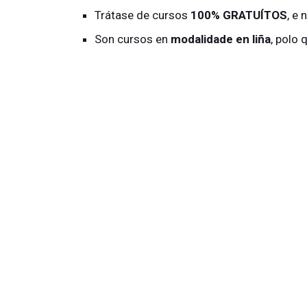
Trátase de cursos
100% GRATUÍTOS
, e
Son cursos en
modalidade en liña
, polo 
Un/a
titor/a
acompañará a cada alumno/a
Obtención dun
certificado
de aproveit
Concretamente, para o
SECTOR DA INDUSTR
sector para adaptarse ás novas normativas e 
a comprender os riscos de contaminación dos
produtividade e a traballar de forma máis efic
Destacan os cursos dedicados á calidade e a
e inocuidade dos produtos alimentarios e pro
Con esta formación apréndense ou amplíanse
principais conceptos sobre seguridade aliment