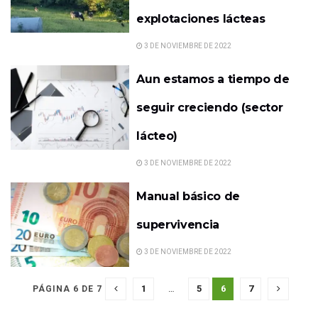
explotaciones lácteas
3 DE NOVIEMBRE DE 2022
Aun estamos a tiempo de
seguir creciendo (sector
lácteo)
3 DE NOVIEMBRE DE 2022
Manual básico de
supervivencia
3 DE NOVIEMBRE DE 2022
1
…
5
6
7
PÁGINA 6 DE 7