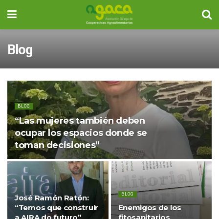
Blog
BLOG
“Las mujeres también deben
ocupar los espacios donde se
toman decisiones”
BLOG
José Ramón Ratón:
“Temos que construír
Enemigos de los
a AIRA do futuro”
fitosanitarios