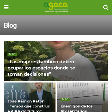
Blog
BLOG
“Las mujeres también deben
ocupar los espacios donde se
toman decisiones”
BLOG
José Ramón Ratón:
“Temos que construír
Enemigos de los
a AIRA do futuro”
fitosanitarios