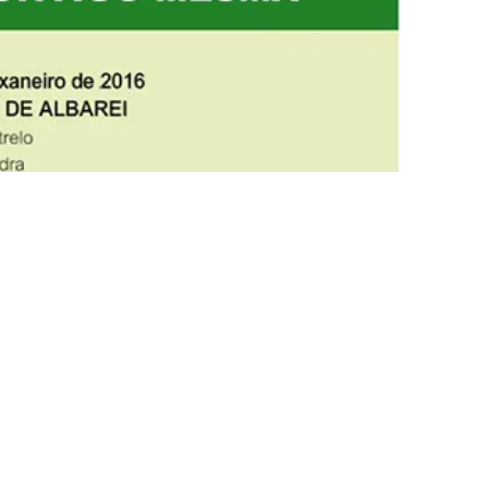
 mañá a primeira das Xornadas “Atrévete Contigo
a por AGACA (Asociación Galega de Cooperativas
ial “la Caixa”.
ral de Igualdade, estará na inauguración.