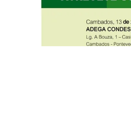
A adega de Cambados acolle
Mesma” de 2016, organizad
Agroalimentarias) e Obra Soc
Susana López, secretaria xe