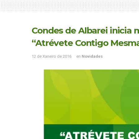
Condes de Albarei inicia
“Atrévete Contigo Mesm
12 de Xaneiro de 2016
en
Novidades