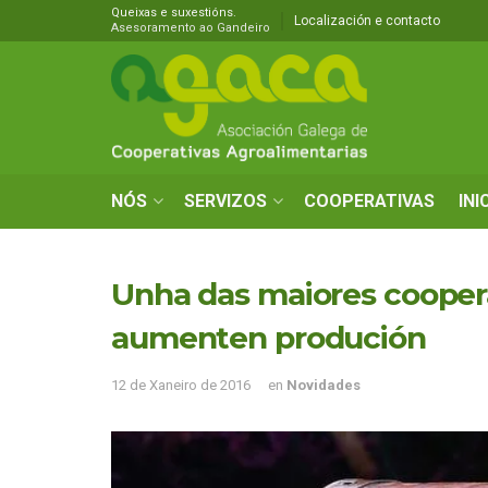
Queixas e suxestións.
Localización e contacto
Asesoramento ao Gandeiro
NÓS
SERVIZOS
COOPERATIVAS
INI
Unha das maiores coopera
aumenten produción
12 de Xaneiro de 2016
en
Novidades