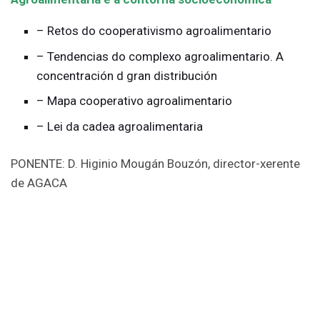
– Retos do cooperativismo agroalimentario
– Tendencias do complexo agroalimentario. A
concentración d gran distribución
– Mapa cooperativo agroalimentario
– Lei da cadea agroalimentaria
PONENTE: D. Higinio Mougán Bouzón, director-xerente
de AGACA
Día 23 de febreiro –
15:30 h a 17:00 h e de 17:20 a
18:50 h – Modelo de Negocio da Cooperativa
– Segmentos de clientes
– Proposta de valor: o valor engadido
– Canal