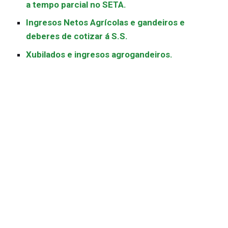
a tempo parcial no SETA.
Ingresos Netos Agrícolas e gandeiros e
deberes de cotizar á S.S.
Xubilados e ingresos agrogandeiros.
RELATOR: D. Eduardo de la Hoz Lemos. Avogado
experto en Laboral e Seguridade Social.
11:30h Preguntas e aclaracións
11:45h a 12:00 Descanso breve
12:00h a 12:45. FACTURACIÓN ELECTRÓNICA E LEI
18/2022 DE CREACIÓN E CRECEMENTO DE
EMPRESAS E IMPACTO NAS COOPERATIVAS
AGROALIMENTARIAS:
Previsións sobre o Regulamento da Lei.