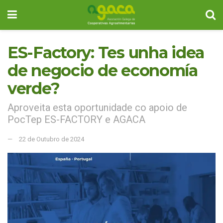
ES-Factory: Tes unha idea
de negocio de economía
verde?
Aproveita esta oportunidade co apoio de
PocTep ES-FACTORY e AGACA
22 de Outubro de 2024