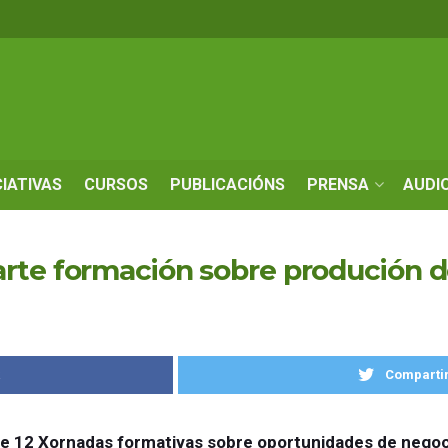
CIATIVAS
CURSOS
PUBLICACIÓNS
PRENSA
AUDI
rte formación sobre produción d
k
Compartir
o de 12 Xornadas formativas sobre oportunidades de nego