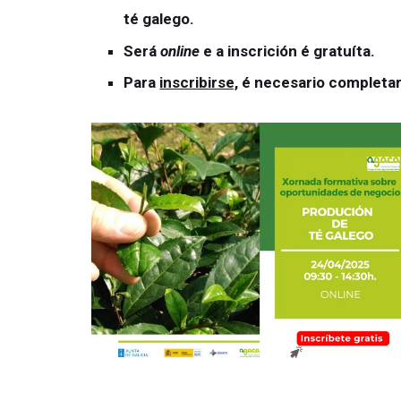
té galego.
Será
online
e a inscrición é gratuíta.
Para
inscribirse,
é necesario
completa