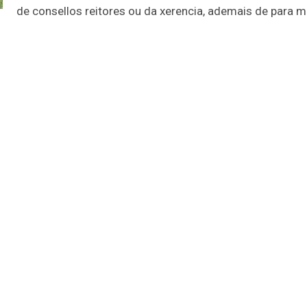
de consellos reitores ou da xerencia, ademais de para m
cooperativas.
.
materia de Envases e Residuos de Envases: aclaracións n
ro-alimentarias de España.
o en agricultura e gandería.