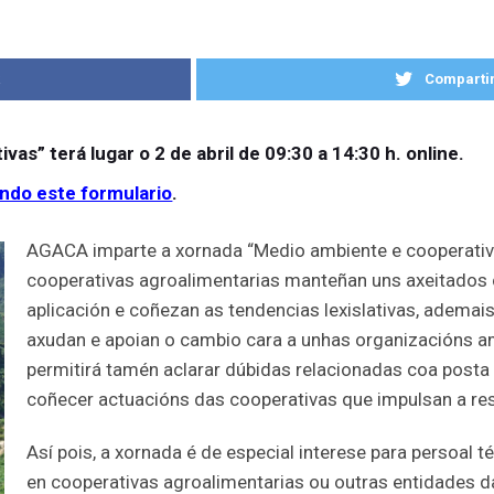
k
Compartir
s” terá lugar o 2 de abril de 09:30 a 14:30 h. online.
indo este formulario
.
AGACA imparte a xornada “Medio ambiente e cooperativ
cooperativas agroalimentarias manteñan uns axeitados
aplicación e coñezan as tendencias lexislativas, ademai
axudan e apoian o cambio cara a unhas organizacións a
permitirá tamén aclarar dúbidas relacionadas coa post
coñecer actuacións das cooperativas que impulsan a re
Así pois, a xornada é de especial interese para persoal 
en cooperativas agroalimentarias ou outras entidades