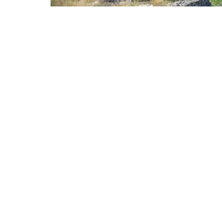
Lugar: online.
Horario: 09:30 – 14:30 h.
PROGRAMA
09:30 a 10:00 h. Presentación da xornada
.
D. Higinio Mougán. Director xerente de AGACA
10:00 a 10:40 h. Actualidade normativa en 
residuos de envases..
D.ª Susana Rivera Técnica de Cooperativas Ag
10:40 h. Preguntas e aclaracións.
10:50 a 11:20 h. Efectos do Cambio Climátic