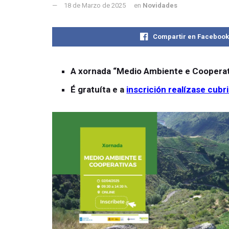
18 de Marzo de 2025
en
Novidades
Compartir en Faceboo
A xornada “Medio Ambiente e Cooperativa
É gratuíta e a
inscrición realízase cubr