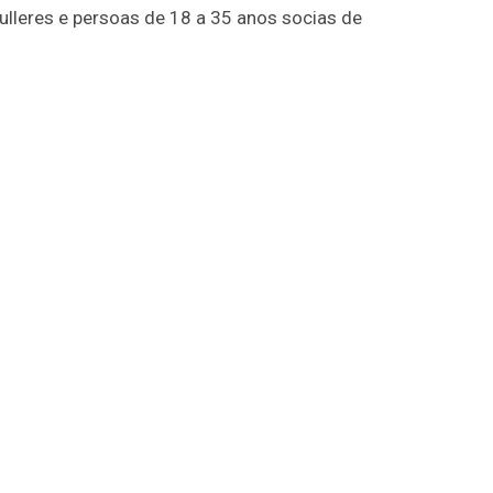
ulleres e persoas de 18 a 35 anos socias de
a aplicación do RD 1055/22 de envases e