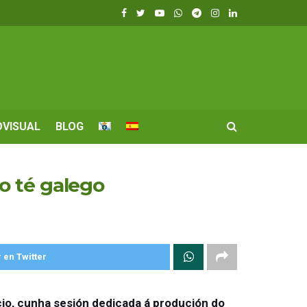
OVISUAL
BLOG
o té galego
 en Twitter
cio, cunha sesión dedicada á produción do