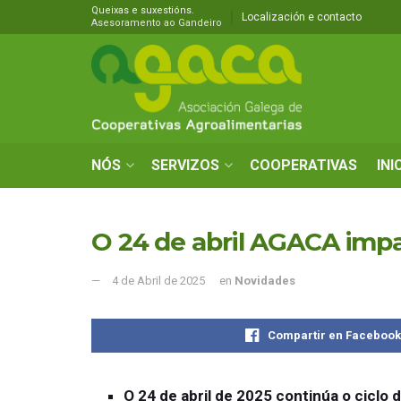
Queixas e suxestións.
Localización e contacto
Asesoramento ao Gandeiro
NÓS
SERVIZOS
COOPERATIVAS
INI
O 24 de abril AGACA impa
4 de Abril de 2025
en
Novidades
Compartir en Faceboo
O 24 de abril de 2025 continúa o cicl