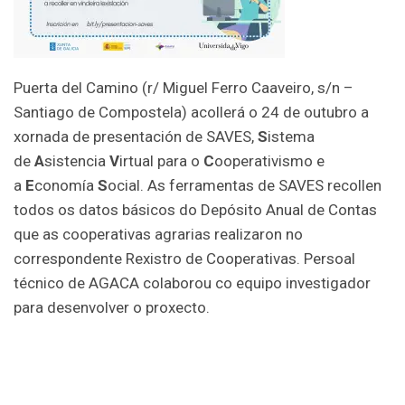
Puerta del Camino (r/ Miguel Ferro Caaveiro, s/n –
Santiago de Compostela) acollerá o 24 de outubro a
xornada de presentación de SAVES,
S
istema
de
A
sistencia
V
irtual para o
C
ooperativismo e
a
E
conomía
S
ocial. As ferramentas de SAVES recollen
todos os datos básicos do Depósito Anual de Contas
que as cooperativas agrarias realizaron no
correspondente Rexistro de Cooperativas. Persoal
técnico de AGACA colaborou co equipo investigador
para desenvolver o proxecto.
É posible servirse de SAVES para avaliar a situación
económico-financeira das cooperativas agrarias cara á
realización de propostas á Nova Lei de Cooperativas de