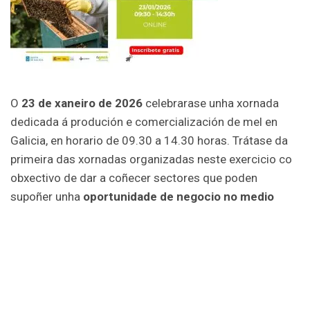
O
23 de xaneiro de 2026
celebrarase unha xornada
dedicada á produción e comercialización de mel en
Galicia, en horario de 09.30 a 14.30 horas. Trátase da
primeira das xornadas organizadas neste exercicio co
obxectivo de dar a coñecer sectores que poden
supoñer unha
oportunidade de negocio no medio
rural
.
A sesión, de carácter gratuíto, desenvolverase en
formato en liña, sendo necesaria a inscrición previa a
través
deste formulario
.