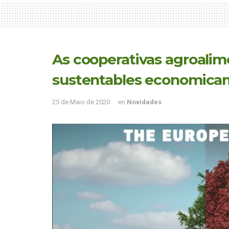
As cooperativas agroalim
sustentables economica
25 de Maio de 2020
en
Novidades