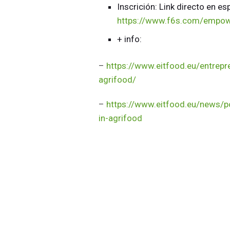
Inscrición: Link directo en es
https://www.f6s.com/empow
+ info:
–
https://www.eitfood.eu/entrepr
agrifood/
–
https://www.eitfood.eu/news/
in-agrifood