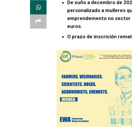
De xuño a decembro de 20
personalizado a mulleres q
emprendemento no sector a
euros.
O prazo de inscrición rema