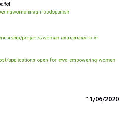
pañol:
eringwomeninagrifoodspanish
eneurship/projects/women-entrepreneurs-in-
post/applications-open-for-ewa-empowering-women-
11/06/2020