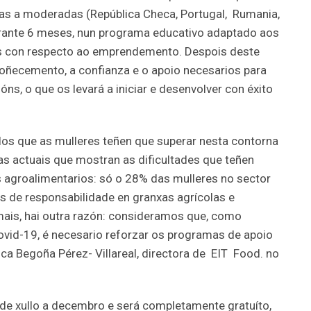
as a moderadas (República Checa, Portugal, Rumania,
durante 6 meses, nun programa educativo adaptado aos
es con respecto ao emprendemento. Despois deste
coñecemento, a confianza e o apoio necesarios para
óns, o que os levará a iniciar e desenvolver con éxito
os que as mulleres teñen que superar nesta contorna
as actuais que mostran as dificultades que teñen
s agroalimentarios: só o 28% das mulleres no sector
s de responsabilidade en granxas agrícolas e
ais, hai outra razón: consideramos que, como
ovid-19, é necesario reforzar os programas de apoio
ica Begoña Pérez- Villareal, directora de EIT Food. no
de xullo a decembro e será completamente gratuíto,