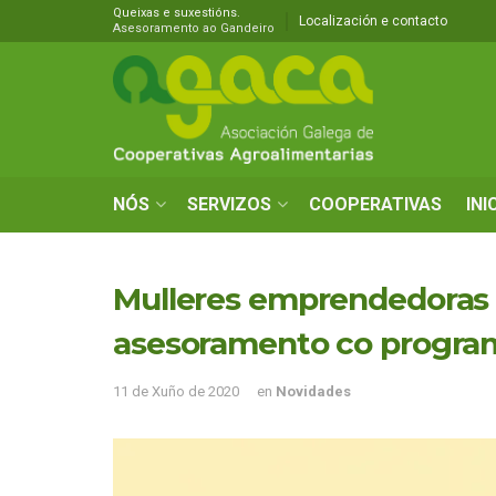
Queixas e suxestións.
Localización e contacto
Asesoramento ao Gandeiro
NÓS
SERVIZOS
COOPERATIVAS
INI
Mulleres emprendedoras n
asesoramento co program
11 de Xuño de 2020
en
Novidades