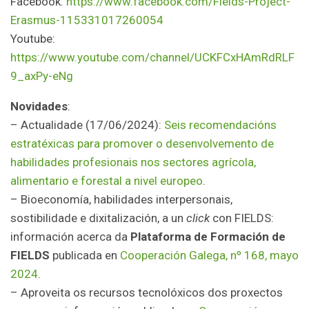
Facebook:
https://www.facebook.com/Fields-Project-
Erasmus-115331017260054
Youtube:
https://www.youtube.com/channel/UCKFCxHAmRdRLF
9_axPy-eNg
Novidades
:
– Actualidade (17/06/2024):
Seis recomendacións
estratéxicas para promover o desenvolvemento de
habilidades profesionais nos sectores agrícola,
alimentario e forestal a nivel europeo
.
– Bioeconomía, habilidades interpersonais,
sostibilidade e dixitalización, a un
click
con FIELDS:
información acerca da
Plataforma de Formación de
FIELDS
publicada en
Cooperación Galega, nº 168, mayo
2024
.
– Aproveita os recursos tecnolóxicos dos proxectos