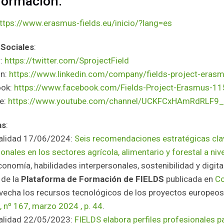
formación:
ttps://www.erasmus-fields.eu/inicio/?lang=es
Sociales
:
r:
https://twitter.com/SprojectField
In:
https://www.linkedin.com/company/fields-project-era
ook:
https://www.facebook.com/Fields-Project-Erasmus-
e:
https://www.youtube.com/channel/UCKFCxHAmRdRLF9_
as
:
alidad 17/06/2024:
Seis recomendaciones estratégicas clav
onales en los sectores agrícola, alimentario y forestal a niv
onomía, habilidades interpersonales, sostenibilidad y digita
de la
Plataforma de Formación de FIELDS
publicada en
Co
vecha los recursos tecnológicos de los proyectos europeos
 nº 167, marzo 2024 , p. 44
.
alidad 22/05/2023:
FIELDS elabora perfiles profesionales p