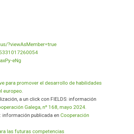
smus/?viewAsMember=true
115331017260054
axPy-eNg
e para promover el desarrollo de habilidades
el europeo
.
lización, a un click con FIELDS: información
operación Galega, nº 168, mayo 2024
.
: información publicada en
Cooperación
ara las futuras competencias