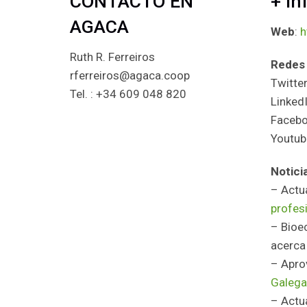
CONTACTO EN
+ in
AGACA
Web
:
h
Ruth R. Ferreiros
Redes 
rferreiros@agaca.coop
Twitte
Tel. : +34 609 048 820
Linked
Faceb
Youtub
Notici
– Actu
profesi
– Bioec
acerca 
– Apro
Galega,
– Actu