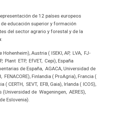
representación de 12 países europeos
s de educación superior y formación
es del sector agrario y forestal y de la
a:
 Hohenheim), Austria ( ISEKI, AP, LVA, FJ-
 P, Plant ETP, EfVET, Cepi), España
mentarias de España, AGACA, Universidad de
, FENACORE), Finlandia ( ProAgria), Francia (
a ( CERTH, SEVT, EFB, Gaia), Irlanda ( ICOS),
jos (Universidad de Wageningen, AERES),
de Eslovenia).