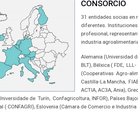
CONSORCIO
31 entidades socias en 
diferentes. Institucione
profesional, representant
industria agroalimentari
Alemania (Universidad de
BLT), Bélxica ( FDE, LLL-
(Cooperativas Agro-ali
Castilla-La Mancha, FIAB
ACTIA, AC3A, Ania), Greci
 (Universidade de Turín, Confagricoltura, INFOR), Países Ba
al ( CONFAGRI), Eslovenia (Cámara de Comercio e Industria 