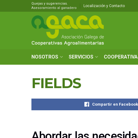
Quejas y sugerencias.
Localización y Contacto
Asesoramiento al ganadero
NOSOTROS
SERVICIOS
COOPERATIVA
FIELDS
Compartir en Faceboo
Abordar las necesida