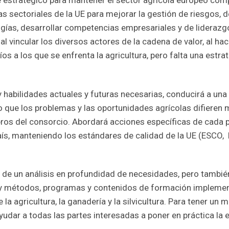
estratégico para mantener el sector agrícola europeo compet
s sectoriales de la UE para mejorar la gestión de riesgos, 
gías, desarrollar competencias empresariales y de liderazg
l vincular los diversos actores de la cadena de valor, al 
os a los que se enfrenta la agricultura, pero falta una estr
y habilidades actuales y futuras necesarias, conducirá a un
o que los problemas y las oportunidades agrícolas difieren 
os del consorcio. Abordará acciones específicas de cada pa
país, manteniendo los estándares de calidad de la UE (ESCO
se de un análisis en profundidad de necesidades, pero tambi
as y métodos, programas y contenidos de formación implemen
la agricultura, la ganadería y la silvicultura. Para tener u
ar a todas las partes interesadas a poner en práctica la es