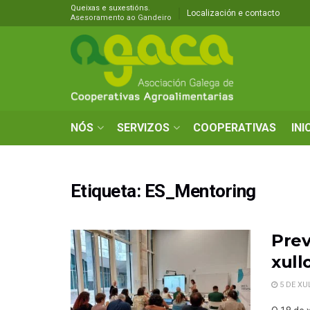
Queixas e suxestións.
Localización e contacto
Asesoramento ao Gandeiro
NÓS
SERVIZOS
COOPERATIVAS
INI
Etiqueta:
ES_Mentoring
Prev
xullo
5 DE XU