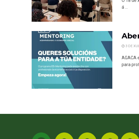
O 18 de 
á ...
Aber
3 DE XU
AGACA e 
para prof