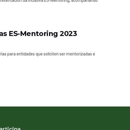
 presentación da inciativa ES-Mentoring, acompañando
ías ES-Mentoring 2023
 para entidades que soliciten ser mentorizadas e
articipa