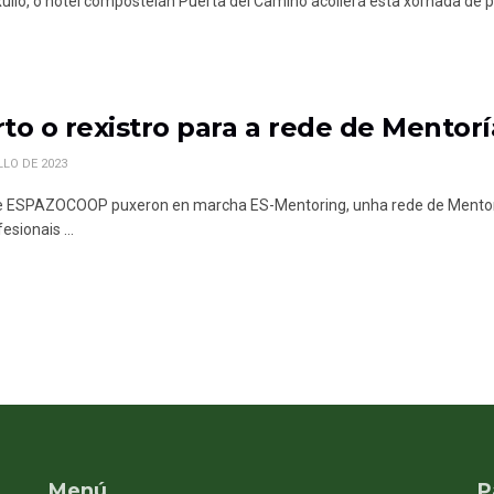
xullo, o hotel compostelán Puerta del Camino acollerá esta xornada de
to o rexistro para a rede de Mentor
LLO DE 2023
ESPAZOCOOP puxeron en marcha ES-Mentoring, unha rede de Mentorías
esionais ...
Menú
P