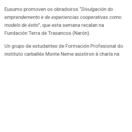
Eusumo promoven os obradoiros “
Divulgación do
emprendemento e de experiencias cooperativas como
modelo de éxito
”, que esta semana recalan na
Fundación Terra de Trasancos (Narón).
Un grupo de estudantes de Formación Profesional do
instituto carballés Monte Neme asistiron à charla na
Fundación Fundación Terra de Trasancos para coñecer
como desenvolve a súa actividade baixo o modelo da
economía social.O alumnado percorreu as instalacións,
que contan con invernadoiros, supermercado e
perruquería,e entre outros servizos ás persoas socias.
A iniciativa busca mostrar as vantaxes do
cooperativismo e a economía social como modelos de
negocio que poden desenvolverse con éxito en el
medio rural y en multitude de sectores produtivos e de