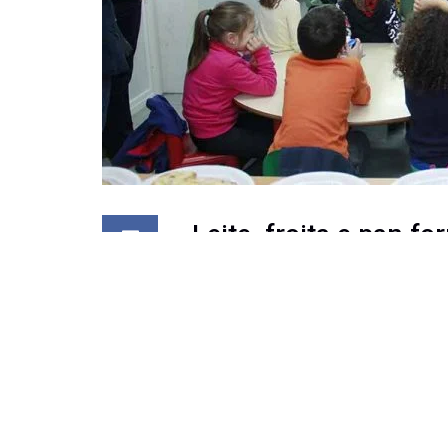
Leite, froita e pan 
cincuenta estudante
Cincuenta estudantes do CE
actividade “Almorz@ con Be
saudables con produtos ga
leite.
AGACA (Asociación Galega d