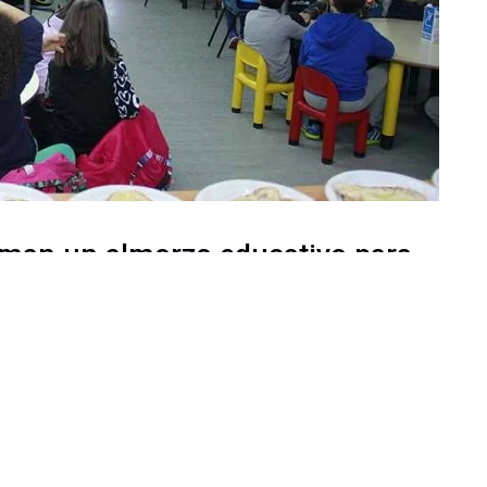
forman un almorzo educativo para
s de Lugo
IP Rosalía de Castro (Lugo) participaron na
izos Brancos”, que aconsella sobre almorzos
legos e mostra o proceso de transformación do
e Cooperativas Agroalimentarias) e Obra Social “la