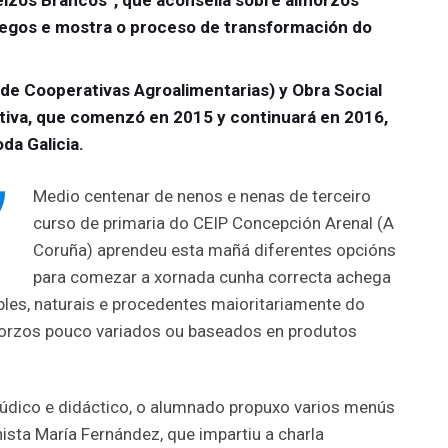
izos Brancos”, que aconsella sobre almorzos
legos e mostra o proceso de transformación do
de Cooperativas Agroalimentarias) y Obra Social
ciativa, que comenzó en 2015 y continuará en 2016,
da Galicia.
Medio centenar de nenos e nenas de terceiro
curso de primaria do CEIP Concepción Arenal (A
Coruña) aprendeu esta mañá diferentes opcións
para comezar a xornada cunha correcta achega
bles, naturais e procedentes maioritariamente do
morzos pouco variados ou baseados en produtos
lúdico e didáctico, o alumnado propuxo varios menús
nista María Fernández, que impartiu a charla