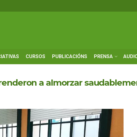
CIATIVAS
CURSOS
PUBLICACIÓNS
PRENSA
AUDI
renderon a almorzar saudableme