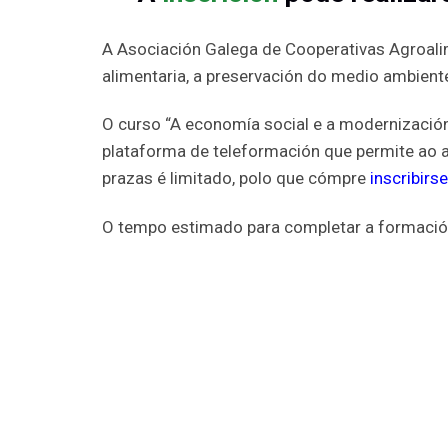
A Asociación Galega de Cooperativas Agroalim
alimentaria, a preservación do medio ambiente
O curso “A economía social e a modernización 
plataforma de teleformación que permite ao
prazas é limitado, polo que cómpre
inscribirs
O tempo estimado para completar a formación 
PROGRAMA:
Unidad
Denominación
Nº
Horas
I
Cooperativismo no
10
1. A
sector primario
horas
2
II
Certificacións de
40
3