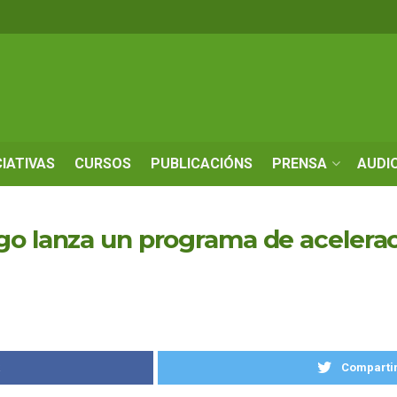
CIATIVAS
CURSOS
PUBLICACIÓNS
PRENSA
AUDI
go lanza un programa de acelera
k
Compartir