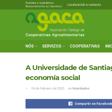
Queixas e suxestións.
Localización e contacto
Asesoramento ao Gandeiro
NÓS
SERVIZOS
COOPERATIVAS
INI
A Universidade de Santia
economía social
24 de Febreiro de 2025
en
Novidades
Compartir en Faceboo