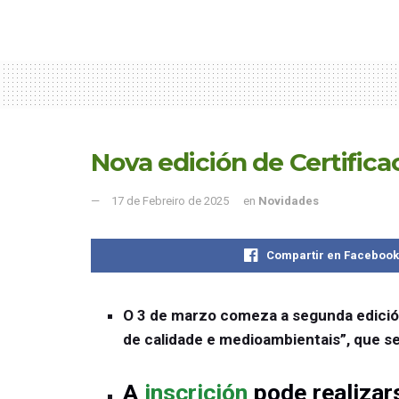
Nova edición de Certific
17 de Febreiro de 2025
en
Novidades
Compartir en Faceboo
O 3 de marzo comeza a segunda edición
de calidade e medioambientais”, que s
A
inscrición
pode realiza