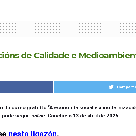
acións de Calidade e Medioambien
k
Compartir
 do curso gratuíto “A economía social e a modernización
e pode seguir
online. C
onclúe o 13 de abril de 2025.
rse
nesta ligazón
.