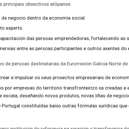
us principais obxectivos atópanse:
as de negocio dentro da economía social.
o experto.
 capacitación das persoas emprendedoras, fortalecendo as
nerxias entre as persoas participantes e outros axentes d
s de persoas destinatarias da Eurorrexión Galicia-Norte de 
rear e impulsar os seus proxectos empresariais de economí
por empresas do territorio transfronteirizo xa creadas e 
de escala; deseñando novos produtos, novas liñas de negoci
e Portugal constituídas baixo outras fórmulas xurídicas qu
o institución de referencia na xeración e transferencia de