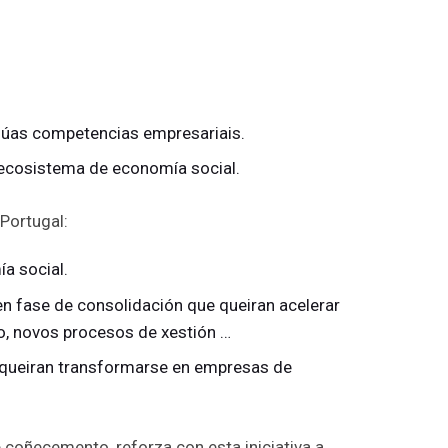
 súas competencias empresariais.
o ecosistema de economía social.
Portugal:
a social.
en fase de consolidación que queiran acelerar
o, novos procesos de xestión …
e queiran transformarse en empresas de
 coñecemento, reforza con esta iniciativa a