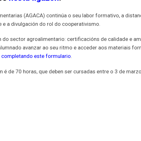
entarias (AGACA) continúa o seu labor formativo, a distanci
 e a divulgación do rol do cooperativismo.
do sector agroalimentario: certificacións de calidade e am
 alumnado avanzar ao seu ritmo e acceder aos materiais f
e completando este formulario
.
é de 70 horas, que deben ser cursadas entre o 3 de marzo 
Módulos
s cooperativas
.
Marco legal do cooperativismo
.
ISO 9001