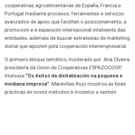
cooperativas agroalimentarias de España, Francia e
Portugal mediante procesos, ferramentas e servizos
avanzados de apoio que faciliten o posicionamento, a
promoción e a expansión internacional intelixente das
entidades, ademais de buscar estratexias de márketing
dixital que aposten pola cooperación interempresarial.
O primeiro bloque temático, moderado por Ana Olveira,
presidenta da Unión de Cooperativas ESPAZOCOOP,
titulouse
“Os éxitos da dixitalización na pequena e
mediana empresa”
. Maravillas Rojo mostrou as boas
prácticas en novos métodos e modelos e xestión
cooperativa grazas á dixitalización e o comercio
electrónico que segue Abacus, a entidade que preside,
que conta con 560 persoas traballadoras. Jessica
Gregori, que é directora da Delegación Galicia de
Redflexión, unha consultora especializada en