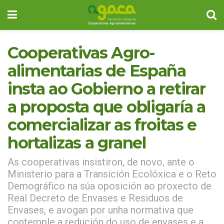
Cooperativas Agro-
alimentarias de España
insta ao Gobierno a retirar
a proposta que obligaría a
comercializar as froitas e
hortalizas a granel
As cooperativas insistiron, de novo, ante o
Ministerio para a Transición Ecolóxica e o Reto
Demográfico na súa oposición ao proxecto de
Real Decreto de Envases e Residuos de
Envases, e avogan por unha normativa que
contemple a redución do uso de envases e a