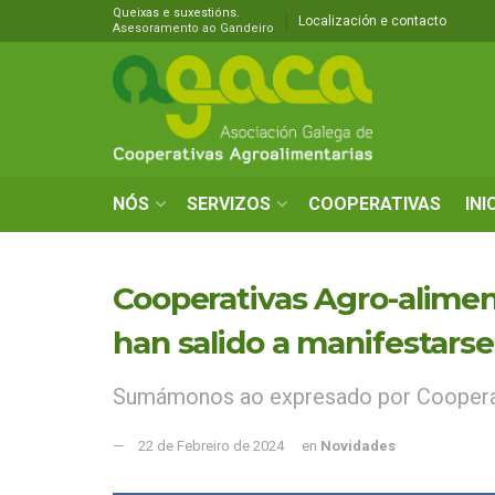
Queixas e suxestións.
Localización e contacto
Asesoramento ao Gandeiro
NÓS
SERVIZOS
COOPERATIVAS
INI
Cooperativas Agro-alimen
han salido a manifestarse
Sumámonos ao expresado por Cooperat
22 de Febreiro de 2024
en
Novidades