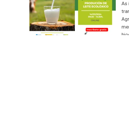
As 
tra
Agr
mer
bio
Programa
09:30 – Conexión e benvida a participantes.
Higinio Mougán. Director-xerente de AGACA.
10:00 – Produción de leite ecolóxico: cualifi
Javier García. Secretario técnico CRAEGA (Cons
10:45 – A gandería ecolóxica e a conservación
José L. González. Consultor independente.