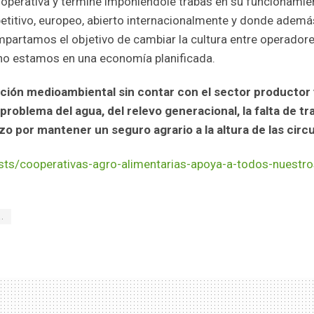
erativa y termine imponiéndole trabas en su funcionamiento
itivo, europeo, abierto internacionalmente y donde además 
artamos el objetivo de cambiar la cultura entre operadores,
 no estamos en una economía planificada.
ón medioambiental sin contar con el sector productor y 
roblema del agua, del relevo generacional, la falta de tr
o por mantener un seguro agrario a la altura de las circ
sts/cooperativas-agro-alimentarias-apoya-a-todos-nuestro
.