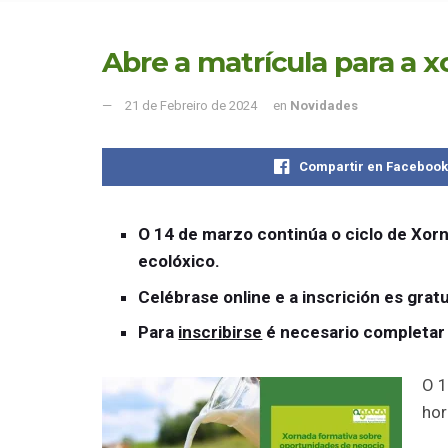
Abre a matrícula para a x
21 de Febreiro de 2024
en
Novidades
Compartir en Faceboo
O 14 de marzo continúa o ciclo de Xor
ecolóxico.
Celébrase online e a inscrición es gratu
Para
inscribirse
é necesario
completar
O 1
hor