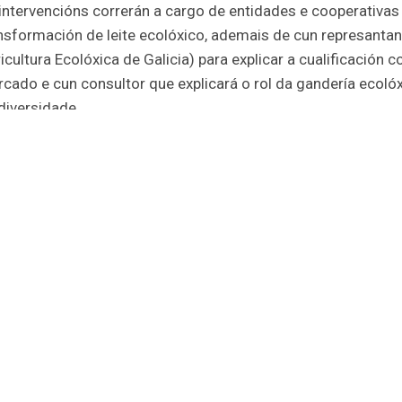
intervencións correrán a cargo de entidades e cooperativas
nsformación de leite ecolóxico, ademais de cun represant
icultura Ecolóxica de Galicia) para explicar a cualificación
cado e cun consultor que explicará o rol da gandería ecoló
diversidade.
cación da explotación e tendencias de mercado.
ello Regulador da Agricultura Ecolóxica de Galicia).
 ambiental e da biodiversidade.